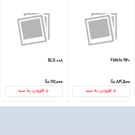
Yekito N20
BLS-008
117,000
84,500
افزودن به سبد
افزودن به سبد