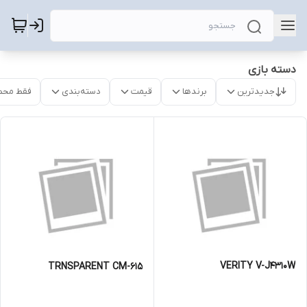
دسته بازی
جدیدترین
برندها
قیمت
دسته‌بندی
فقط محص
VERITY V-J4310W
TRNSPARENT CM-615