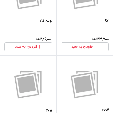
S4
CA-5690
286,000
123,500
افزودن به سبد
افزودن به سبد
67W
20W