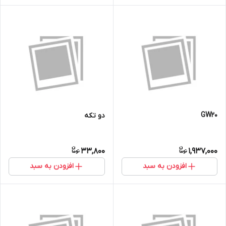
GW20
دو تکه
33,800
1,937,000
افزودن به سبد
افزودن به سبد