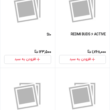
REDMI BUDS 6 ACTIVE
S10
123,500
1,768,000
افزودن به سبد
افزودن به سبد