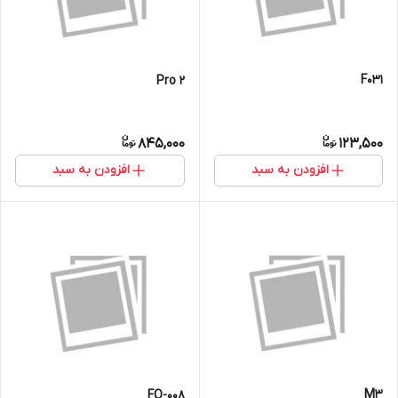
F031
Pro 2
845,000
123,500
افزودن به سبد
افزودن به سبد
M3
FO-008