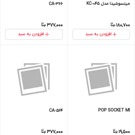
میتسوشیدا مدل KC-045
CA-366
377,000
180,700
افزودن به سبد
افزودن به سبد
POP SOCKET MI
CA-564
377,000
19,500