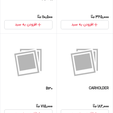
110,500
325,000
افزودن به سبد
افزودن به سبد
CARHOLDER
B130
715,000
182,000