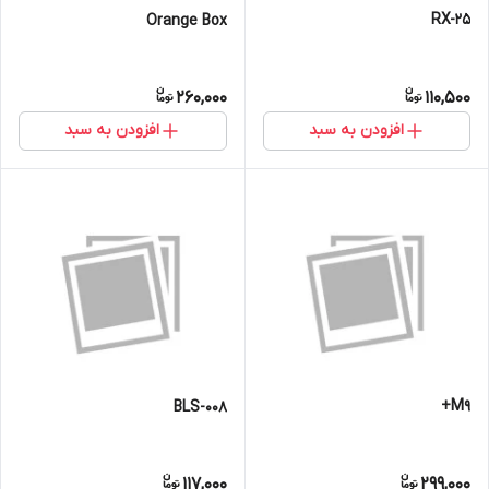
RX-25
Orange Box
260,000
110,500
افزودن به سبد
افزودن به سبد
M9+
BLS-008
117,000
299,000