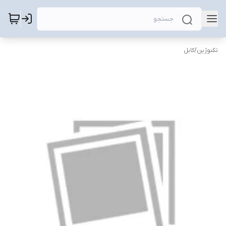
تکنوژین
/
کابل