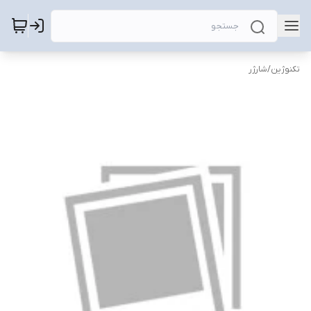
تکنوژین
/
شارژر