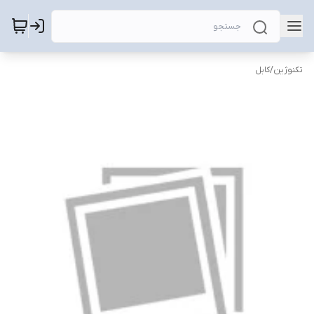
تکنوژین
/
کابل