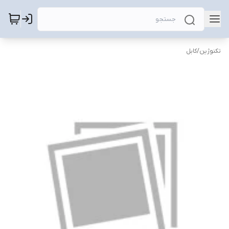
تکنوژین
/
کابل