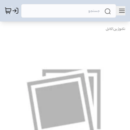
تکنوژین
/
کابل