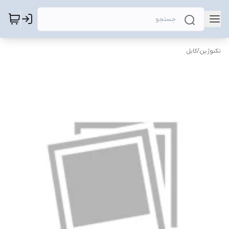
تکنوژین
/
کابل