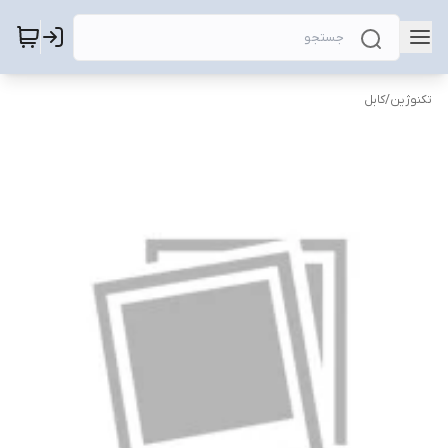
تکنوژین
/
کابل