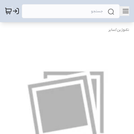
تکنوژین
/
سایر