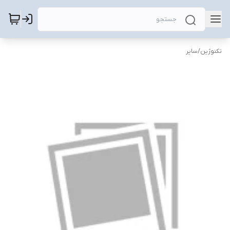
تکنوژین
/
سایر