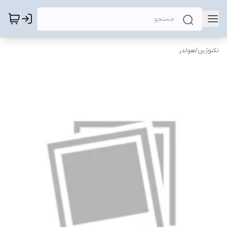
تکنوژین
/
هولدر