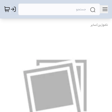
تکنوژین
/
سایر