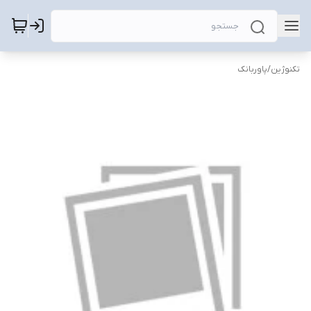
تکنوژین
/
پاوربانک