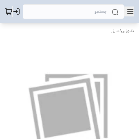
تکنوژین
/
شارژر