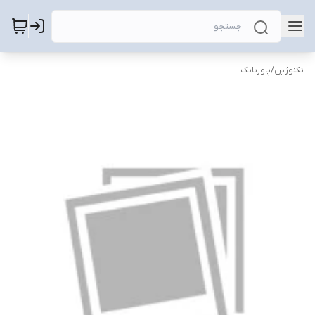
تکنوژین
/
پاوربانک