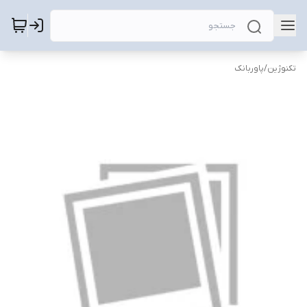
تکنوژین
/
پاوربانک