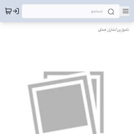
تکنوژین
/
شارژر فندکی