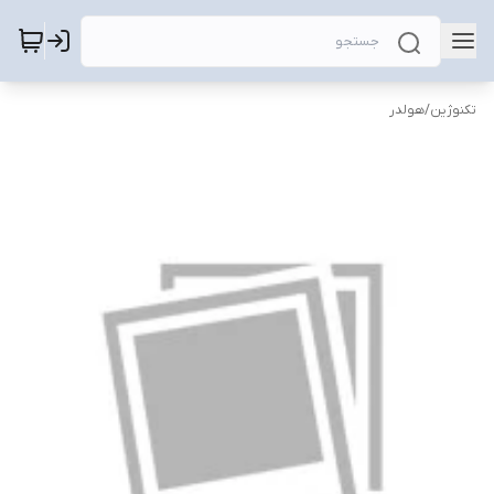
تکنوژین
/
هولدر