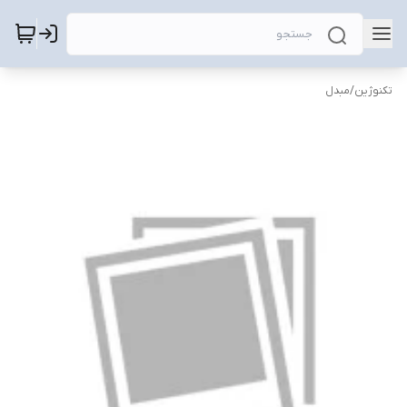
تکنوژین
/
مبدل