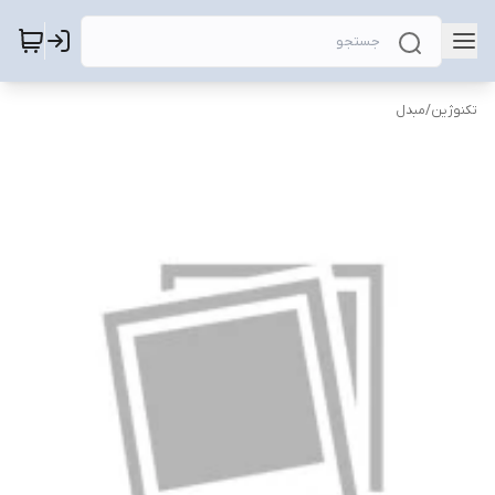
تکنوژین
/
مبدل