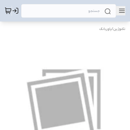
تکنوژین
/
پاوربانک