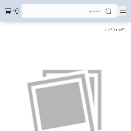
تکنوژین
/
شارژر